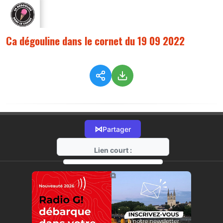
Ca dégouline dans le cornet du 19 09 2022
⋈
Partager
Lien court :
https://radio-g.fr?9316
⧉