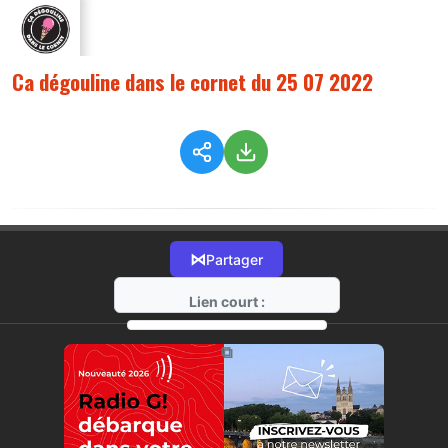
Ca dégouline dans le cornet du 25 07 2022
⋈
Partager
Lien court :
https://radio-g.fr?9041
⧉