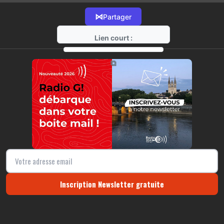
⋈
Partager
Lien court :
https://radio-g.fr?11115
⧉
Inscription Newsletter gratuite