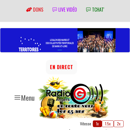
DONS
LIVE VIDÉO
TCHAT'
EN DIRECT
Menu
Vitesse :
1x
1.5x
2x