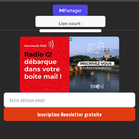
⋈
Partager
Lien court :
https://radio-g.fr?10907
⧉
Inscription Newsletter gratuite