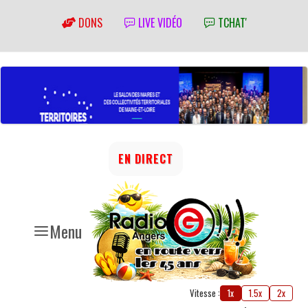
DONS
LIVE VIDÉO
TCHAT'
EN DIRECT
Menu
Vitesse :
1x
1.5x
2x