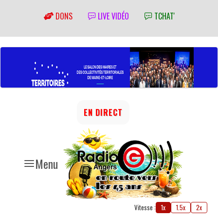
DONS
LIVE VIDÉO
TCHAT'
EN DIRECT
Menu
Vitesse :
1x
1.5x
2x