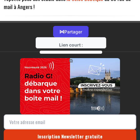
mail à Angers !
⋈
Partager
Lien court :
https://radio-g.fr?8923
⧉
Inscription Newsletter gratuite