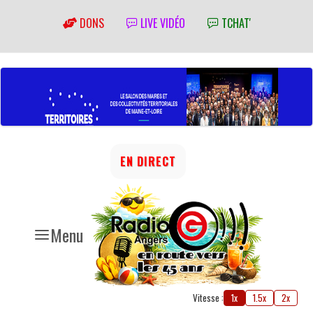
DONS
LIVE VIDÉO
TCHAT'
EN DIRECT
Menu
Vitesse :
1x
1.5x
2x