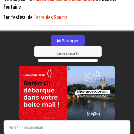
Fontaine
1er festival de
Terre des Sports
⋈
Partager
Lien court :
https://radio-g.fr?11267
⧉