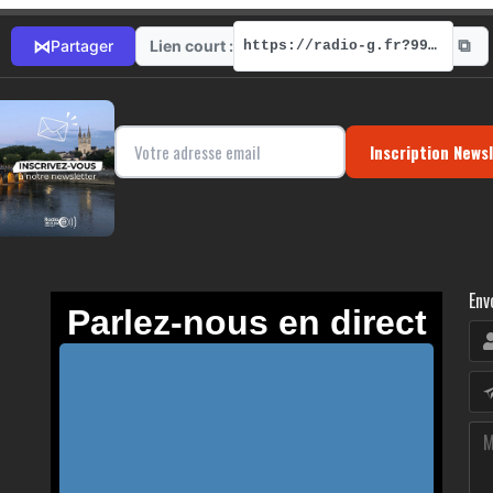
⧉
⋈
Lien court :
Partager
https://radio-g.fr?9979
Inscription News
Env