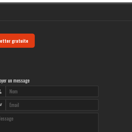
letter gratuite
oyer un message