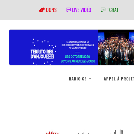
DONS
LIVE VIDÉO
TCHAT'
RADIO G!
APPEL À PROJE