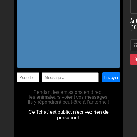
Ant
(10
E