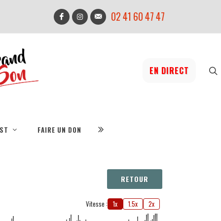
02 41 60 47 47
EN DIRECT
IST
FAIRE UN DON
RETOUR
Vitesse :
1x
1.5x
2x