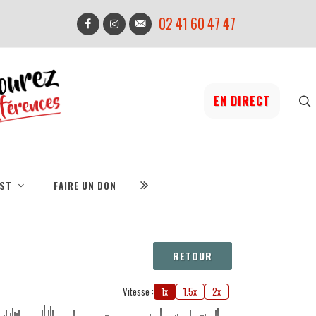
02 41 60 47 47
EN DIRECT
IST
FAIRE UN DON
RETOUR
Vitesse :
1x
1.5x
2x