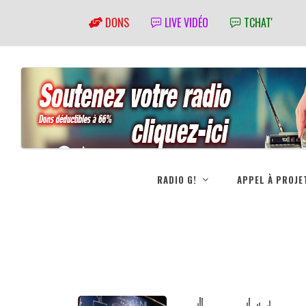
DONS
LIVE VIDÉO
TCHAT'
RADIO G!
APPEL À PROJE