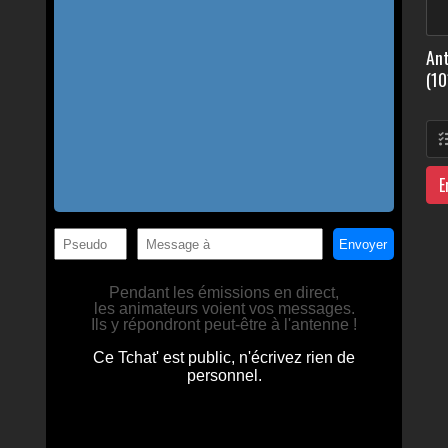
Ant
(10
E