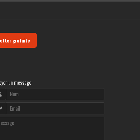
letter gratuite
oyer un message