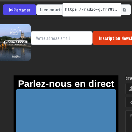
⧉
⋈
Lien court :
Partager
https://radio-g.fr?8381
Inscription News
Env