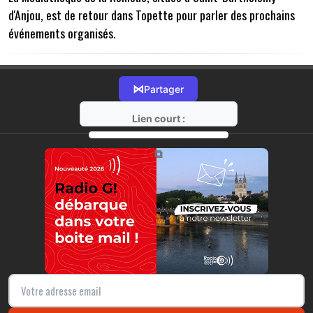
d'Anjou, est de retour dans Topette pour parler des prochains
événements organisés.
⋈
Partager
Lien court :
https://radio-g.fr?8217
⧉