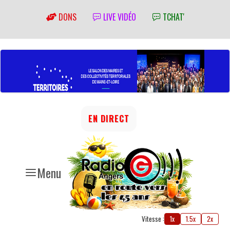
DONS
LIVE VIDÉO
TCHAT'
EN DIRECT
Menu
Vitesse :
1x
1.5x
2x