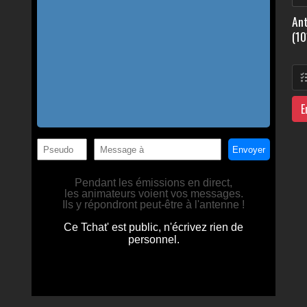
Ant
(10
E