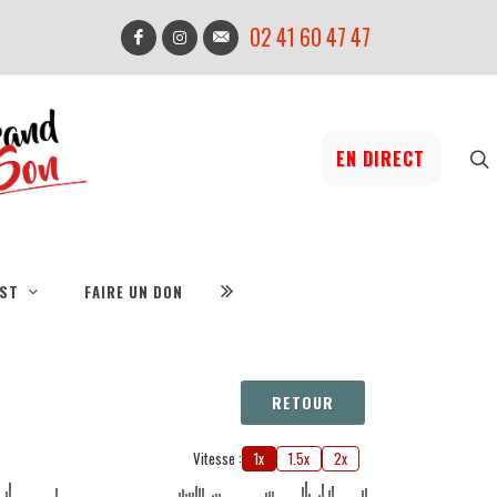
02 41 60 47 47
EN DIRECT
IST
FAIRE UN DON
RETOUR
Vitesse :
1x
1.5x
2x