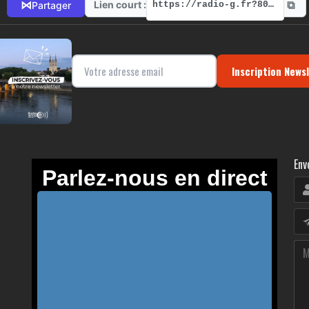
⧉
⋈
Lien court :
Partager
https://radio-g.fr?8095
Inscription News
Env