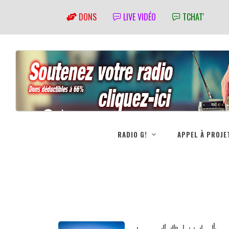
DONS
LIVE VIDÉO
TCHAT'
RADIO G!
APPEL À PROJE