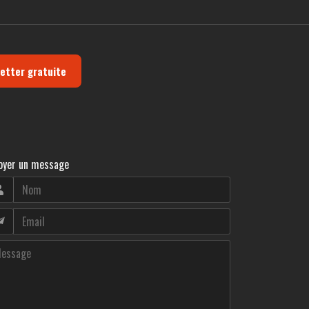
letter gratuite
oyer un message