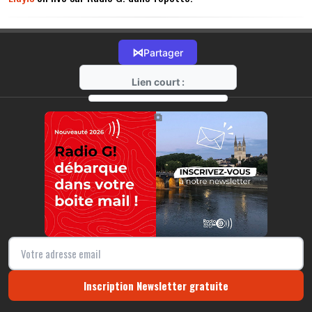
⋈
Partager
Lien court :
https://radio-g.fr?8088
⧉
Inscription Newsletter gratuite