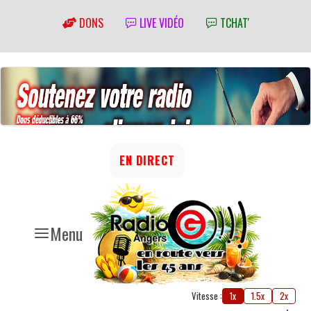
DONS
LIVE VIDÉO
TCHAT'
EN DIRECT
Menu
Vitesse :
1x
1.5x
2x