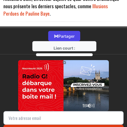
nous présente les derniers spectacles, comme
Illusions
Perdues de Pauline Baye
.
⋈
Partager
Lien court :
https://radio-g.fr?7969
⧉