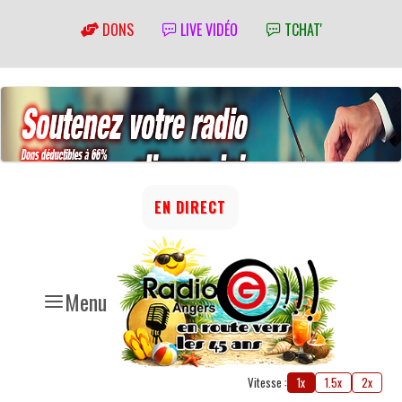
DONS
LIVE VIDÉO
TCHAT'
EN DIRECT
Menu
Vitesse :
1x
1.5x
2x