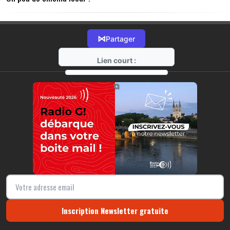
⋈
Partager
Lien court :
https://radio-g.fr?15553
⧉
Inscription Newsletter gratuite