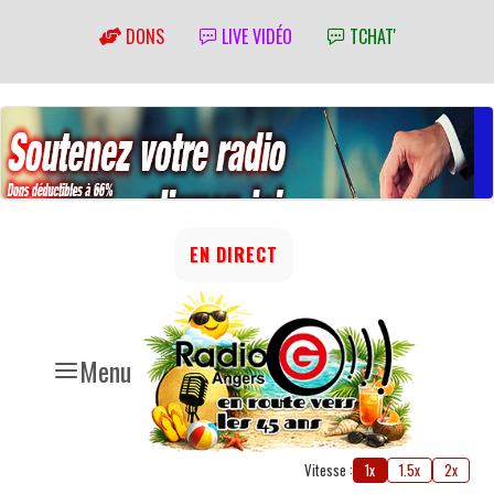
DONS
LIVE VIDÉO
TCHAT'
EN DIRECT
Menu
Vitesse :
1x
1.5x
2x