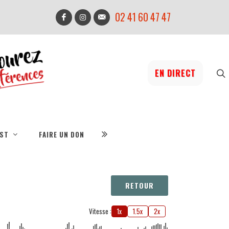
02 41 60 47 47
EN DIRECT
IST
FAIRE UN DON
RETOUR
Vitesse :
1x
1.5x
2x