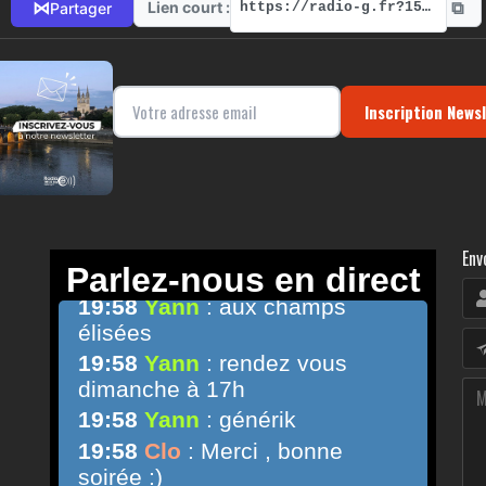
⧉
⋈
Lien court :
Partager
https://radio-g.fr?15551
Inscription News
Env