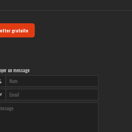
letter gratuite
oyer un message