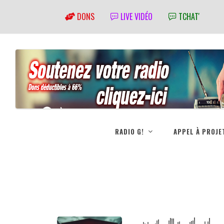
DONS
LIVE VIDÉO
TCHAT'
RADIO G!
APPEL À PROJE