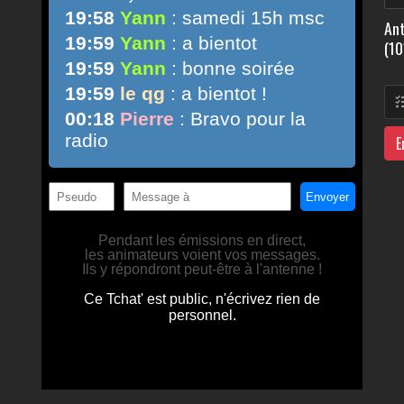
Ant
(10
E