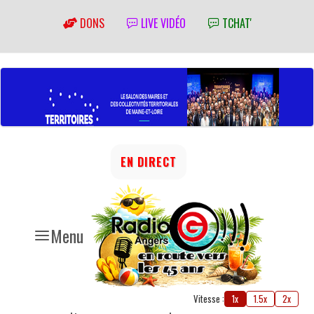
DONS
LIVE VIDÉO
TCHAT'
EN DIRECT
Menu
Vitesse :
1x
1.5x
2x