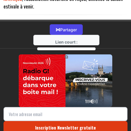
estivale à venir.
⋈
Partager
Lien court :
https://radio-g.fr?15064
⧉
Inscription Newsletter gratuite