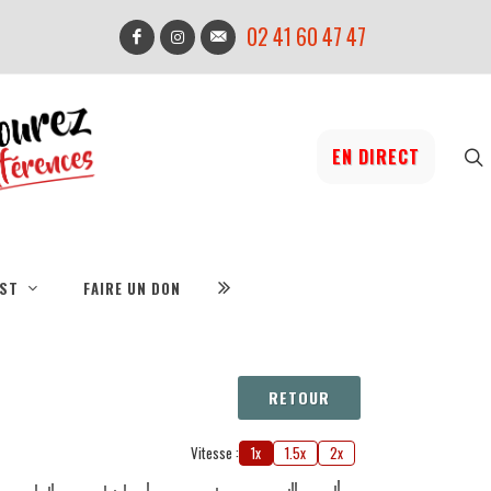
02 41 60 47 47
EN DIRECT
IST
FAIRE UN DON
RETOUR
Vitesse :
1x
1.5x
2x