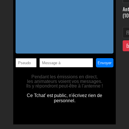
Ant
(10
E