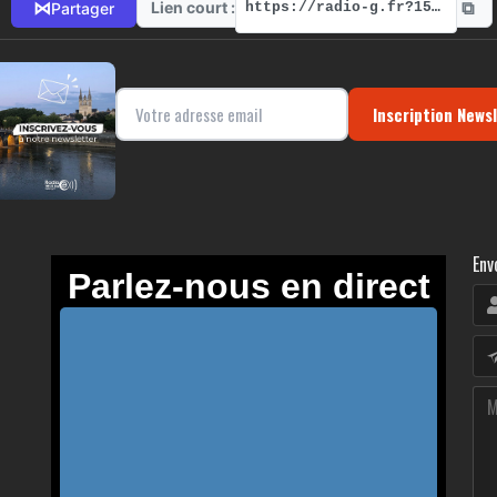
⧉
⋈
Lien court :
Partager
https://radio-g.fr?15060
Inscription News
Env