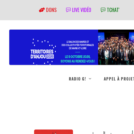
DONS
LIVE VIDÉO
TCHAT'
RADIO G!
APPEL À PROJE