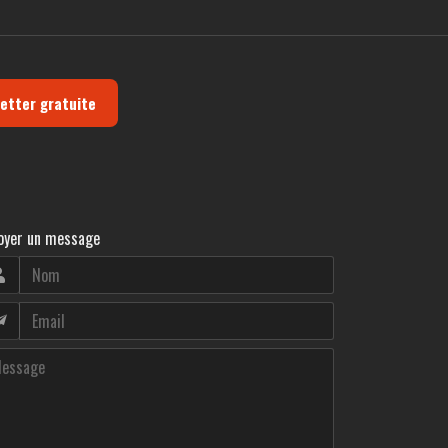
letter gratuite
oyer un message