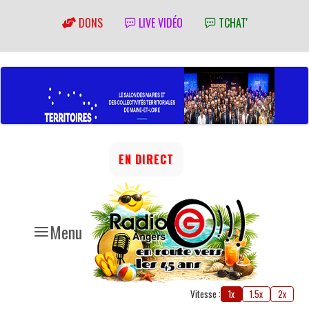
DONS
LIVE VIDÉO
TCHAT'
EN DIRECT
Menu
Vitesse :
1x
1.5x
2x