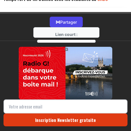
⋈
Partager
Lien court :
https://radio-g.fr?14903
⧉
Inscription Newsletter gratuite