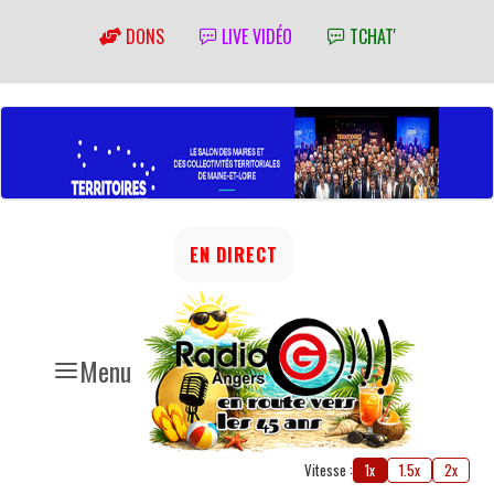
DONS
LIVE VIDÉO
TCHAT'
EN DIRECT
Menu
Vitesse :
1x
1.5x
2x