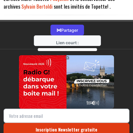
archives
Sylvain Bertoldi
sont les invités de Topette! .
⋈
Partager
Lien court :
https://radio-g.fr?14871
⧉
Inscription Newsletter gratuite