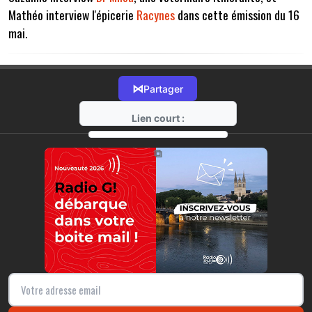
Mathéo interview l'épicerie
Racynes
dans cette émission du 16
mai.
⋈
Partager
Lien court :
https://radio-g.fr?14762
⧉