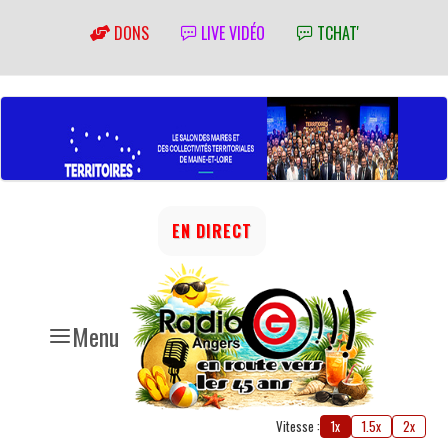
DONS
LIVE VIDÉO
TCHAT'
EN DIRECT
Menu
Vitesse :
1x
1.5x
2x