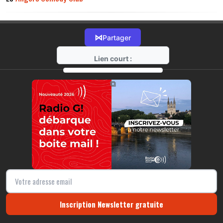
⋈
Partager
Lien court :
https://radio-g.fr?14215
⧉
Inscription Newsletter gratuite