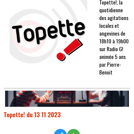
Topette!, la
quotidienne
des agitations
locales et
angevines de
18h10 à 19h00
sur Radio G!
animée 5 ans
par Pierre-
Benoit
Topette! du 13 11 2023