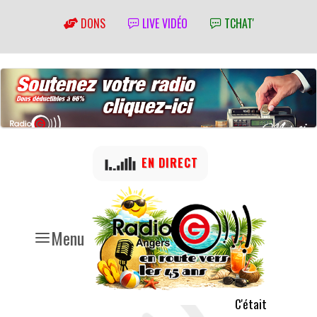
DONS
LIVE VIDÉO
TCHAT'
EN DIRECT
Menu
C'était