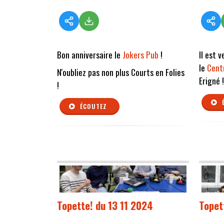
Bon anniversaire le
Jokers Pub
!
Il est 
le
Cent
N'oubliez pas non plus Courts en Folies
Erigné !
!
ÉCOUTEZ
Topette! du 13 11 2024
Topet