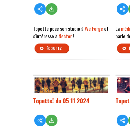
Topette pose son studio à
We Forge
et
La
médi
s'intéresse à
Nector
!
parle d
ÉCOUTEZ
Topette! du 05 11 2024
Topet