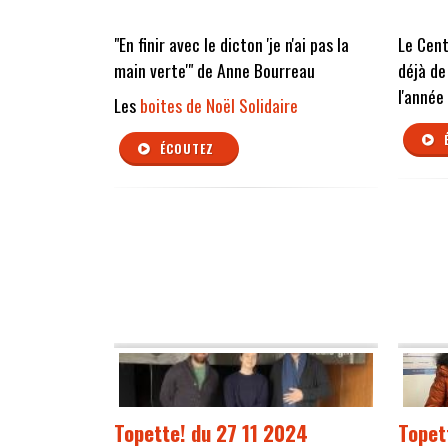
"En finir avec le dicton 'je n'ai pas la
Le Cent
main verte'" de Anne Bourreau
déjà de
l'année
Les
boites de Noël Solidaire
ÉCOUTEZ
Topette! du 27 11 2024
Topet