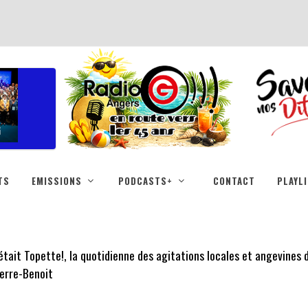
TS
EMISSIONS
PODCASTS+
CONTACT
PLAYL
était Topette!, la quotidienne des agitations locales et angevines
erre-Benoit