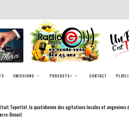
TS
EMISSIONS
PODCASTS+
CONTACT
PLAYL
était Topette!, la quotidienne des agitations locales et angevines
erre-Benoit