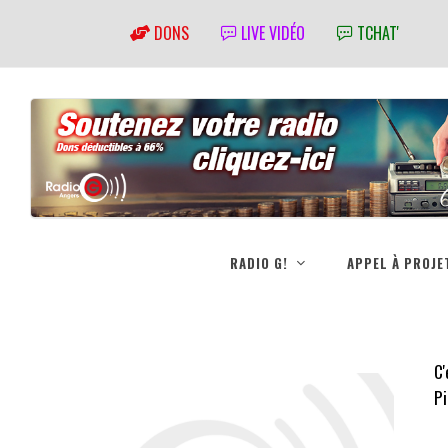
DONS
LIVE VIDÉO
TCHAT'
RADIO G!
APPEL À PROJE
C'
Pi