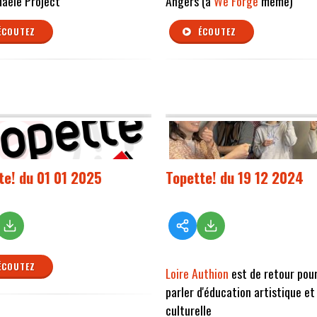
haële Project
Angers (à
We Forge
même)
ÉCOUTEZ
ÉCOUTEZ
te! du 01 01 2025
Topette! du 19 12 2024
ÉCOUTEZ
Loire Authion
est de retour pou
parler d'éducation artistique et
culturelle