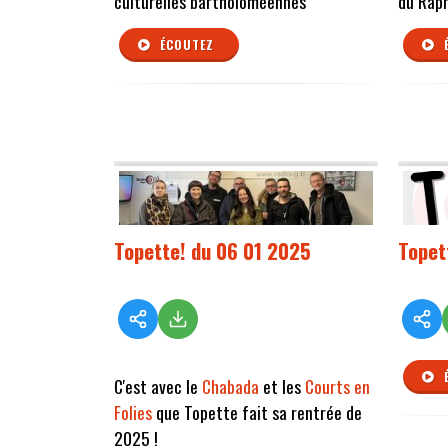
culturelles bartholoméennes
du Rap
ÉCOUTEZ
Topette! du 06 01 2025
Topet
C'est avec le
Chabada
et les
Courts en
Folies
que Topette fait sa rentrée de
2025 !