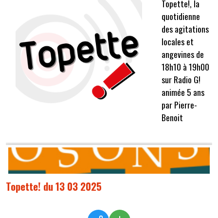
Topette!, la
quotidienne
des agitations
locales et
angevines de
18h10 à 19h00
sur Radio G!
animée 5 ans
par Pierre-
Benoit
Topette! du 13 03 2025