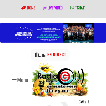
DONS
LIVE VIDÉO
TCHAT'
EN DIRECT
Menu
C'était