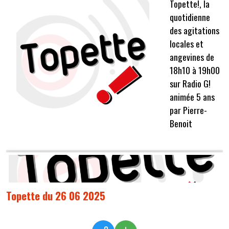
Topette!, la
quotidienne
des agitations
locales et
angevines de
18h10 à 19h00
sur Radio G!
animée 5 ans
par Pierre-
Benoit
Topette du 26 06 2025