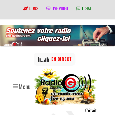
DONS
LIVE VIDÉO
TCHAT'
EN DIRECT
Menu
C'était