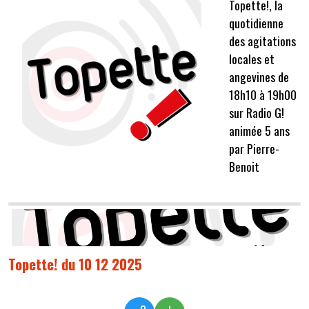
Topette!, la
quotidienne
des agitations
locales et
angevines de
18h10 à 19h00
sur Radio G!
animée 5 ans
par Pierre-
Benoit
Topette! du 10 12 2025