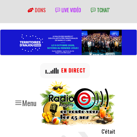
DONS
LIVE VIDÉO
TCHAT'
EN DIRECT
Menu
C'était