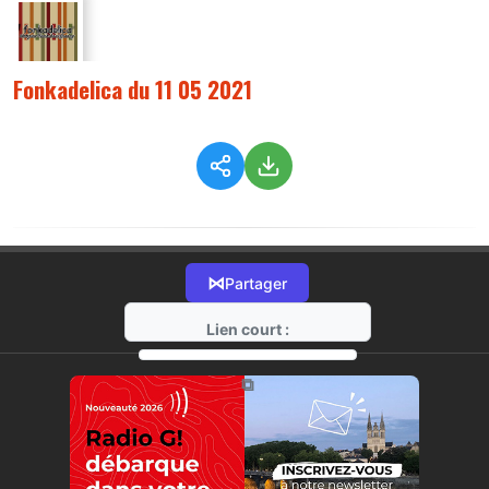
Fonkadelica du 11 05 2021
⋈
Partager
Lien court :
https://radio-g.fr?5368
⧉