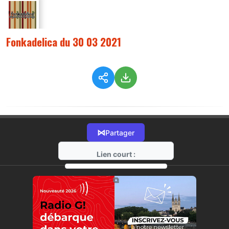
Fonkadelica du 30 03 2021
⋈
Partager
Lien court :
https://radio-g.fr?4192
⧉