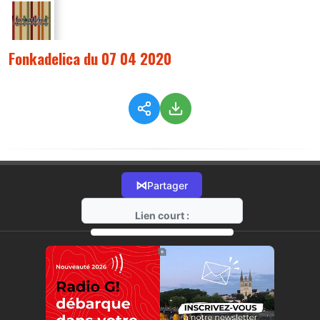
Fonkadelica du 07 04 2020
⋈
Partager
Lien court :
https://radio-g.fr?1827
⧉