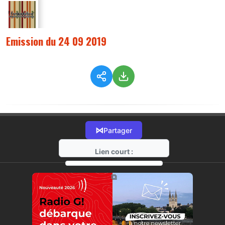
Emission du 24 09 2019
⋈
Partager
Lien court :
https://radio-g.fr?179
⧉