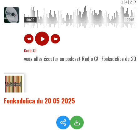
1
|
4
|
2
|
7
00:00
00:07
Radio G!
vous allez écouter un podcast Radio G! : Fonkadelica du 20
Fonkadelica du 20 05 2025