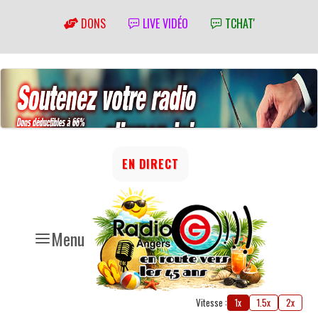
DONS
LIVE VIDÉO
TCHAT'
EN DIRECT
Menu
Vitesse :
1x
1.5x
2x