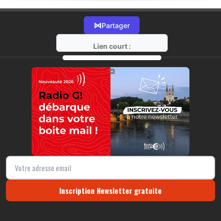
⋈
Partager
Lien court :
https://radio-g.fr?17642
⧉
Inscription Newsletter gratuite