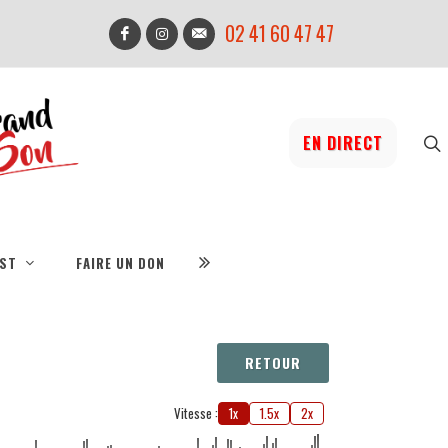
02 41 60 47 47
EN DIRECT
IST
FAIRE UN DON
RETOUR
Vitesse :
1x
1.5x
2x