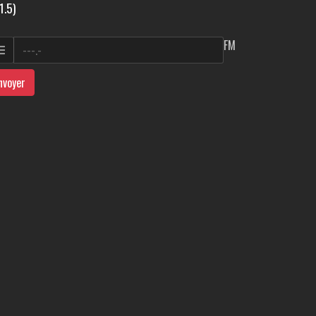
1.5)
FM
nvoyer