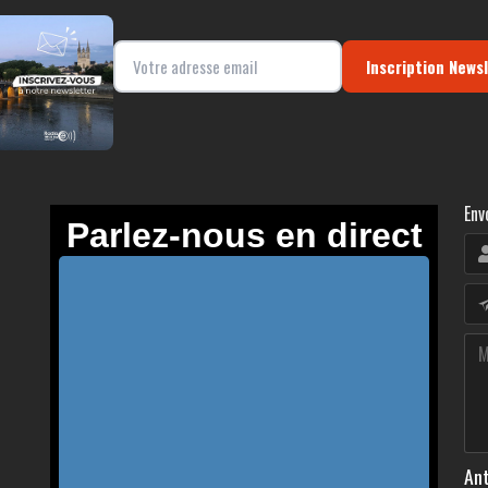
Inscription News
Env
Ant