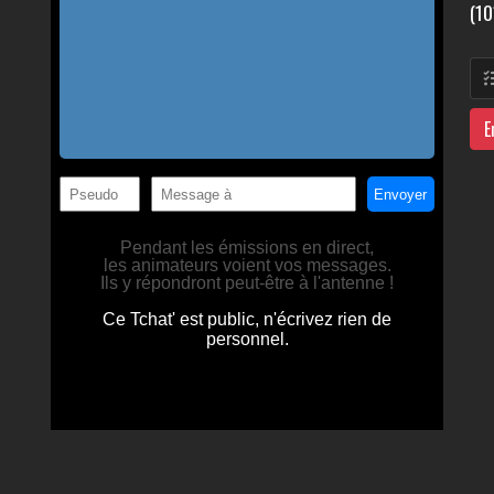
(10
E