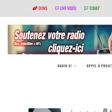
DONS
LIVE VIDÉO
TCHAT'
RADIO G!
APPEL À PROJE