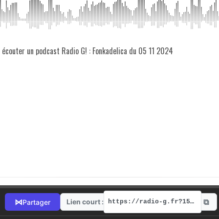
z écouter un podcast Radio G! : Fonkadelica du 05 11 2024
⧉
⋈
Lien court :
Partager
https://radio-g.fr?15722