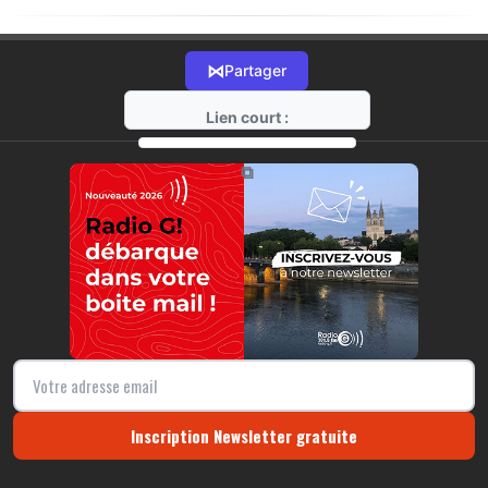
⋈
Partager
Lien court :
https://radio-g.fr?9865
⧉
Inscription Newsletter gratuite