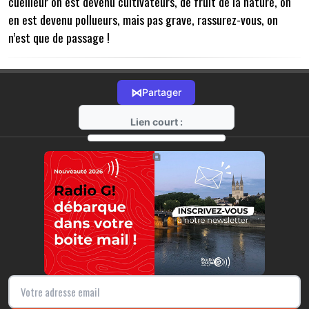
cueilleur on est devenu cultivateurs, de fruit de la nature, on
en est devenu pollueurs, mais pas grave, rassurez-vous, on
n’est que de passage !
⋈
Partager
Lien court :
https://radio-g.fr?9358
⧉