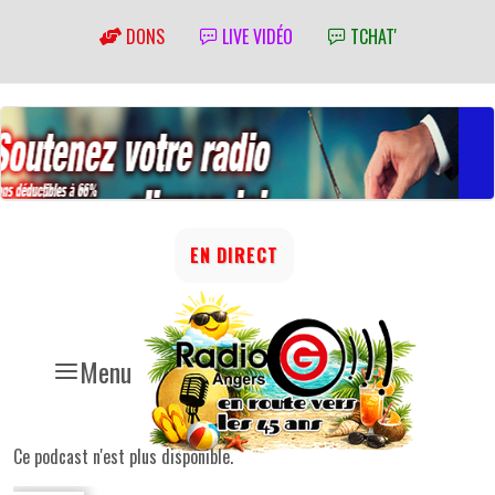
DONS
LIVE VIDÉO
TCHAT'
EN DIRECT
Menu
Ce podcast n'est plus disponible.