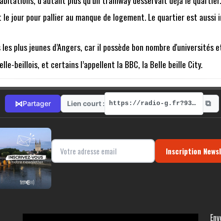
e jour pour pallier au manque de logement. Le quartier est aussi in
s les plus jeunes d’Angers, car il possède bon nombre d'universités e
-beillois, et certains l’appellent la BBC, la Belle beille City.
⧉
⋈
Lien court :
Partager
https://radio-g.fr?9353
Inscription News
Env