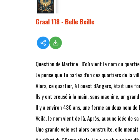
Graal 118 - Belle Beille
Question de Martine : D'où vient le nom du quartier
Je pense que tu parles d’un des quartiers de la vil
Alors, ce quartier, à l’ouest d'Angers, était une fo
Ils y ont creusé à la main, sans machine, un gran
Il y a environ 430 ans, une ferme au doux nom de Be
Voilà, le nom vient de là. Après, aucune idée de sa 
Une grande voie est alors construite, elle menait
Au début du 20eme siècle, il y a de plus en bus d’h