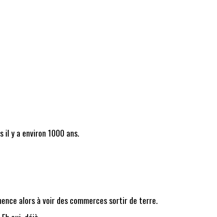
as il y a environ 1000 ans.
mence alors à voir des commerces sortir de terre.
Eh oui, déjà.