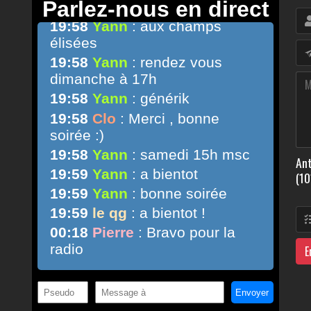
Ant
(10
E