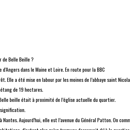
 de Belle Beille ?
le d’Angers dans le Maine et Loire. En route pour la BBC
rêt. Elle a été mise en labour par les moines de l’abbaye saint Nicol
d étang de 19 hectares.
lle beille était à proximité de l’église actuelle du quartier.
signification.
 à Nantes. Aujourd’hui, elle est l’avenue du Général Patton. On com
abitations, d’autant plus qu’un tramway desservait déjà le quartier. 