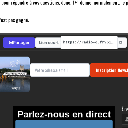
 pour répondre à vos questions, donc, 1+1 donne, normalement, le plu
c’est pas gagné.
⧉
⋈
Lien court :
Partager
https://radio-g.fr?5166
Inscription News
Env