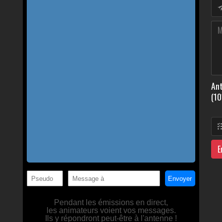
Ant
(10
E