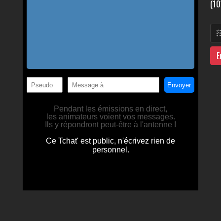
(10
E