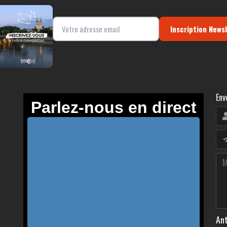
Inscription News
Env
Ant