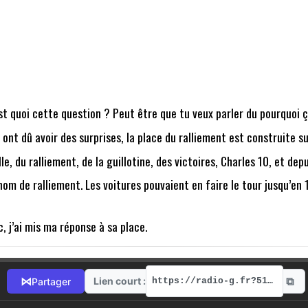
st quoi cette question ? Peut être que tu veux parler du pourquoi ç
 ont dû avoir des surprises, la place du ralliement est construite s
e, du ralliement, de la guillotine, des victoires, Charles 10, et de
 nom de ralliement. Les voitures pouvaient en faire le tour jusqu’en
c, j’ai mis ma réponse à sa place.
⧉
⋈
Lien court :
Partager
https://radio-g.fr?5142