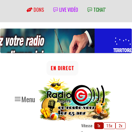
DONS
LIVE VIDÉO
TCHAT'
EN DIRECT
Menu
Vitesse :
1x
1.5x
2x