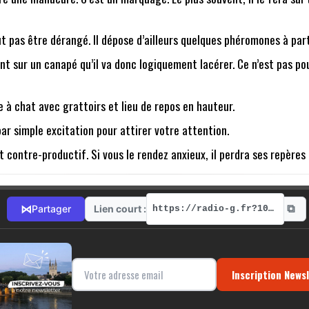
veut pas être dérangé. Il dépose d’ailleurs quelques phéromones à par
ent sur un canapé qu’il va donc logiquement lacérer. Ce n’est pas pou
e à chat avec grattoirs et lieu de repos en hauteur.
par simple excitation pour attirer votre attention.
t contre-productif. Si vous le rendez anxieux, il perdra ses repères 
⧉
⋈
Lien court :
Partager
https://radio-g.fr?10803
Inscription News