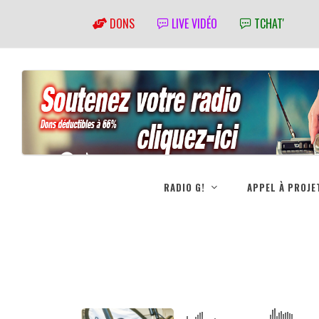
DONS
LIVE VIDÉO
TCHAT'
RADIO G!
APPEL À PROJE