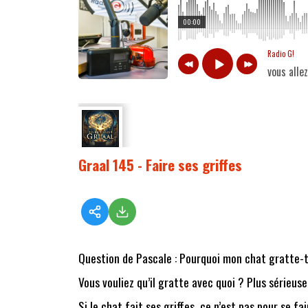
00:00
Radio G!
vous alle
Graal 145 - Faire ses griffes
Question de Pascale : Pourquoi mon chat gratte-t-
Vous vouliez qu’il gratte avec quoi ? Plus sérieus
Si le chat fait ses griffes, ce n’est pas pour se f