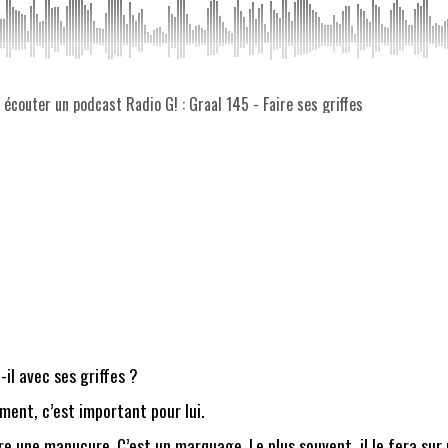
z écouter un podcast Radio G! : Graal 145 - Faire ses griffes
il avec ses griffes ?
ement, c’est important pour lui.
aire une manucure. C’est un marquage. Le plus souvent, il le fera su