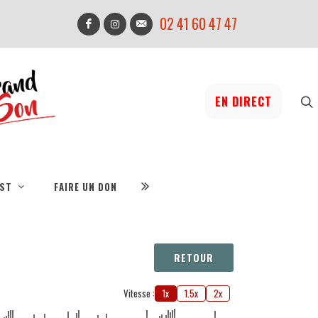
02 41 60 47 47
EN DIRECT
IST
FAIRE UN DON
RETOUR
Vitesse :
1x
1.5x
2x