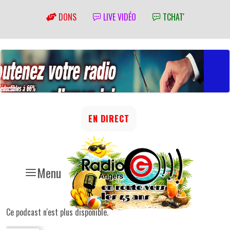
DONS
LIVE VIDÉO
TCHAT'
EN DIRECT
Menu
Ce podcast n'est plus disponible.