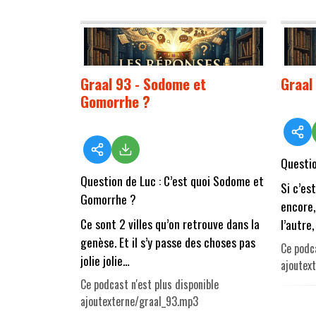
Graal 93 - Sodome et
Graal 
Gomorrhe ?
Questio
Question de Luc : C’est quoi Sodome et
Si c’est
Gomorrhe ?
encore,
Ce sont 2 villes qu’on retrouve dans la
l’autre,
genèse. Et il s’y passe des choses pas
Ce podca
jolie jolie…
ajoutex
Ce podcast n'est plus disponible
ajoutexterne/graal_93.mp3