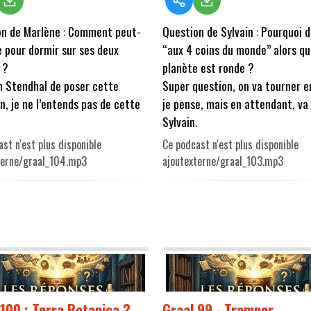
on de Marlène : Comment peut-
Question de Sylvain : Pourquoi d
e pour dormir sur ses deux
“aux 4 coins du monde” alors qu
 ?
planète est ronde ?
n Stendhal de poser cette
Super question, on va tourner e
n, je ne l’entends pas de cette
je pense, mais en attendant, va
Sylvain.
st n'est plus disponible
Ce podcast n'est plus disponible
terne/graal_104.mp3
ajoutexterne/graal_103.mp3
 100 : Terra Botanica ?
Graal 99 - Tromper