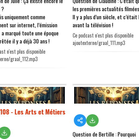
n de Julie : Ça existe encore le
Question de Claudine : C’était 
 ?
les premières actualités filmée
ais uniquement comme
Il y a plus d’un siècle, et c’était
ent sur internet, l’émission
avant la télévision !
i a marqué toute une époque
Ce podcast n'est plus disponible
rêtée il y a déjà 30 ans !
ajoutexterne/graal_111.mp3
st n'est plus disponible
terne/graal_112.mp3
 108 - Les Arts et Métiers
Question de Bertille : Pourquoi