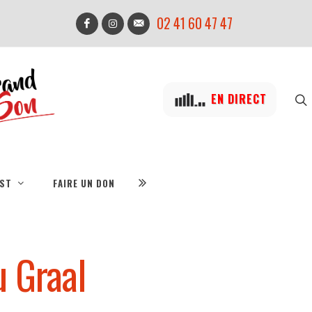
02 41 60 47 47
EN DIRECT
IST
FAIRE UN DON
u Graal