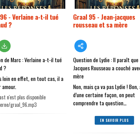
96 - Verlaine a-t-il tué
Graal 95 - Jean-jacques
ud ?
rousseau et sa mère
n de Marc : Verlaine a-t-il tué
Question de Lydie : Il paraît que
d ?
Jacques Rousseau a couché ave
mère
 loin en effet, en tout cas, il a
r amour.
Non, mais ça va pas Lydie ! Bon,
d’une certaine façon, on peut
st n'est plus disponible
comprendre ta question…
terne/graal_96.mp3
EN SAVOIR PLUS