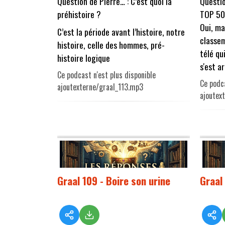
Question de Pierre… : C’est quoi la
Questio
préhistoire ?
TOP 50
Oui, m
C’est la période avant l’histoire, notre
classem
histoire, celle des hommes, pré-
télé qu
histoire logique
s'est ar
Ce podcast n'est plus disponible
Ce podca
ajoutexterne/graal_113.mp3
ajoutex
Graal 109 - Boire son urine
Graal