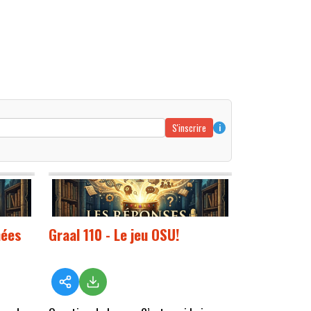
S'inscrire
i
mées
Graal 110 - Le jeu OSU!