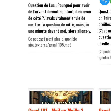
Question de Luc : Pourquoi pour avoir
Questi
de l’argent devant soi, faut-il en avoir
on fair
de côté ?
J’avais vraiment envie de
oreilles
mettre ta question de côté, mais j’ai
C’est u
une minute devant moi, alors allons-y.
questio
Ce podcast n'est plus disponible
oreille.
ajoutexterne/graal_105.mp3
Ce podca
ajoutex
Graal 101 - Mail ou Maille ?
Graal