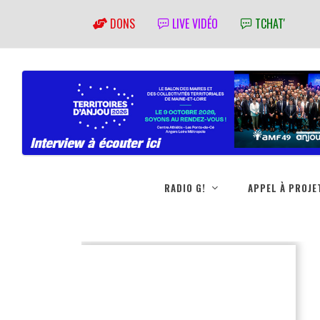
DONS
LIVE VIDÉO
TCHAT'
RADIO G!
APPEL À PROJE