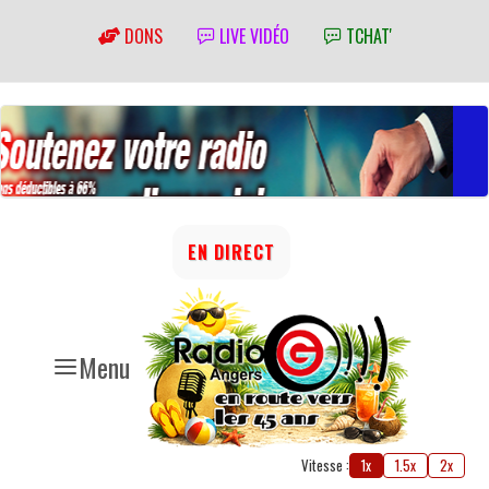
DONS
LIVE VIDÉO
TCHAT'
EN DIRECT
Menu
Vitesse :
1x
1.5x
2x