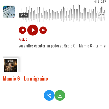
4
|
1
|
2
|
7
00:00
00:05
Radio G!
vous allez écouter un podcast Radio G! : Mamie 6 - La migra
Mamie 6 - La migraine