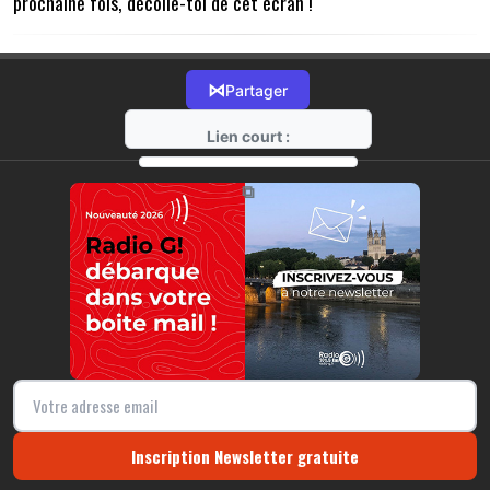
prochaine fois, décolle-toi de cet écran !
⋈
Partager
Lien court :
https://radio-g.fr?19370
⧉
Inscription Newsletter gratuite