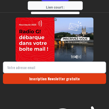
Lien court :
https://radio-g.fr?16888
⧉
Inscription Newsletter gratuite