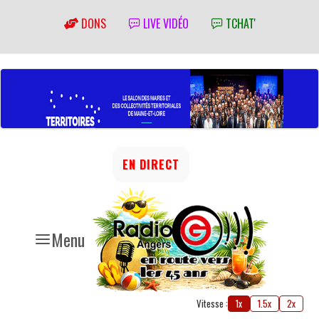
DONS
LIVE VIDÉO
TCHAT'
EN DIRECT
Menu
Vitesse :
1x
1.5x
2x