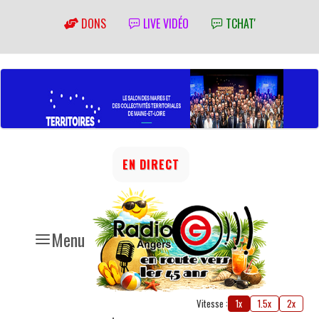
DONS
LIVE VIDÉO
TCHAT'
EN DIRECT
Menu
Vitesse :
1x
1.5x
2x