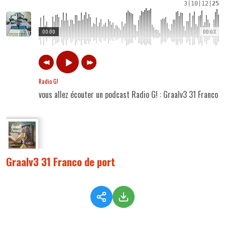
3
|
10
|
12
|
25
00:00
00:03
Radio G!
vous allez écouter un podcast Radio G! : Graalv3 31 Franco d
Graalv3 31 Franco de port