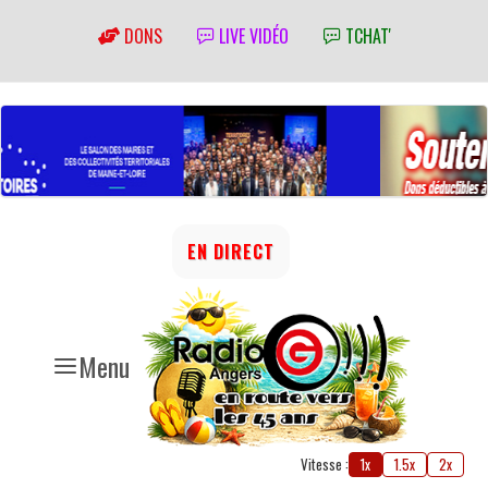
DONS
LIVE VIDÉO
TCHAT'
EN DIRECT
Menu
Vitesse :
1x
1.5x
2x