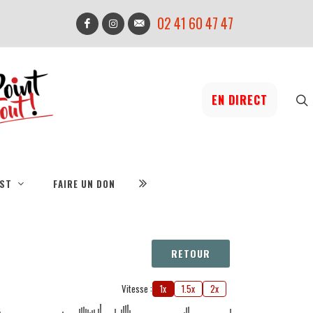
02 41 60 47 47
EN DIRECT
IST
FAIRE UN DON
RETOUR
Vitesse :
1x
1.5x
2x