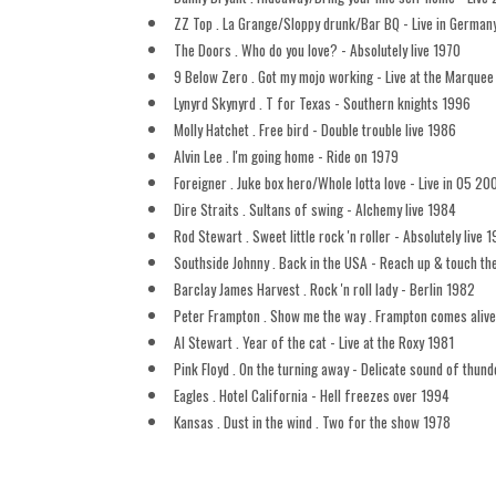
ZZ Top . La Grange/Sloppy drunk/Bar BQ - Live in German
The Doors . Who do you love? - Absolutely live 1970
9 Below Zero . Got my mojo working - Live at the Marque
Lynyrd Skynyrd . T for Texas - Southern knights 1996
Molly Hatchet . Free bird - Double trouble live 1986
Alvin Lee . I'm going home - Ride on 1979
Foreigner . Juke box hero/Whole lotta love - Live in 05 20
Dire Straits . Sultans of swing - Alchemy live 1984
Rod Stewart . Sweet little rock 'n roller - Absolutely live 
Southside Johnny . Back in the USA - Reach up & touch th
Barclay James Harvest . Rock 'n roll lady - Berlin 1982
Peter Frampton . Show me the way . Frampton comes alive
Al Stewart . Year of the cat - Live at the Roxy 1981
Pink Floyd . On the turning away - Delicate sound of thun
Eagles . Hotel California - Hell freezes over 1994
Kansas . Dust in the wind . Two for the show 1978