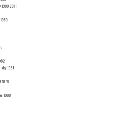
y 1980 2011
e 1980
06
1982
e sky 1981
! 1976
der 1988