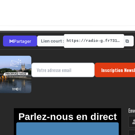
⧉
⋈
Lien court :
Partager
https://radio-g.fr?3172
Inscription News
Env