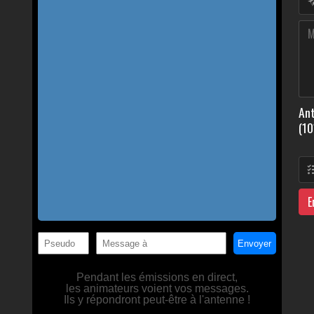
Ant
(10
E