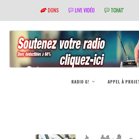
DONS
LIVE VIDÉO
TCHAT'
RADIO G!
APPEL À PROJE