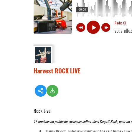
00:00
Radio G!
vous alle
Harvest ROCK LIVE
Rock Live
17 versions en public de chansons cultes, dans l’esprit Rock, pour un
Danny Bryant . Hideaway/Bring your fine self home - Live