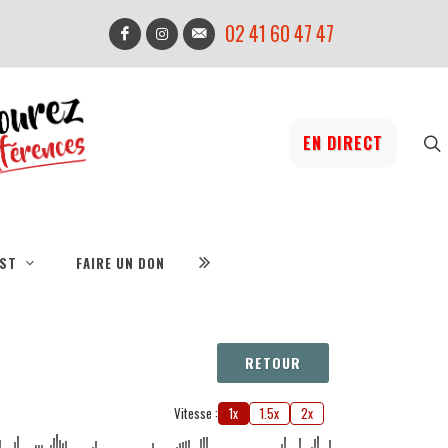
02 41 60 47 47
EN DIRECT
IST
FAIRE UN DON
RETOUR
Vitesse :
1x
1.5x
2x