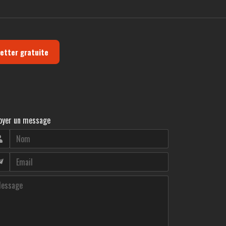
letter gratuite
oyer un message