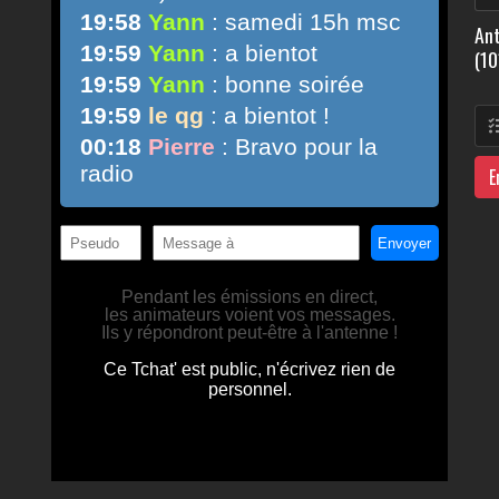
Ant
(10
E