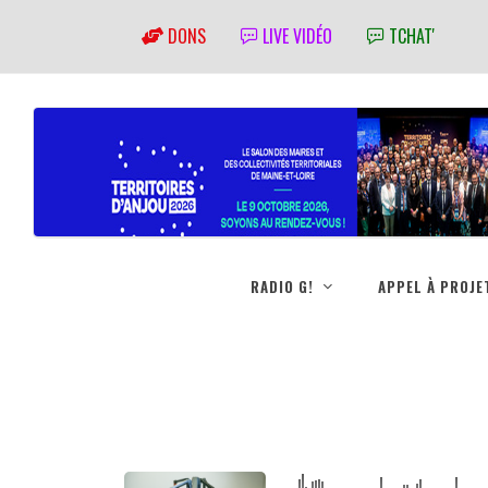
DONS
LIVE VIDÉO
TCHAT'
RADIO G!
APPEL À PROJE