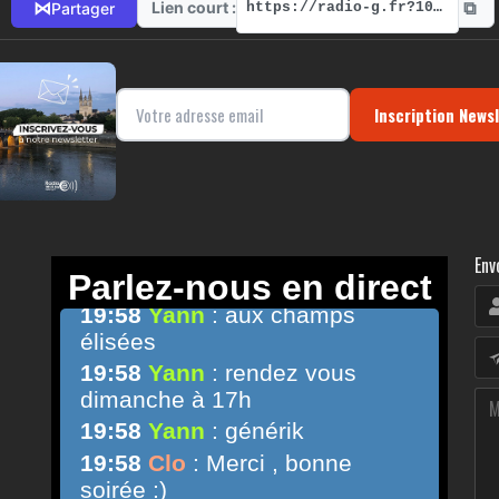
⧉
⋈
Lien court :
Partager
https://radio-g.fr?10860
Inscription News
Env