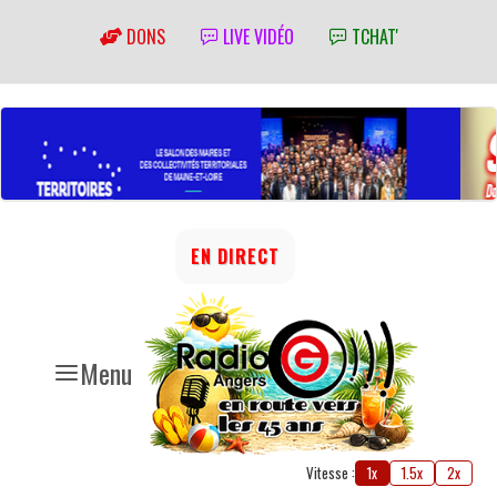
DONS
LIVE VIDÉO
TCHAT'
EN DIRECT
Menu
Vitesse :
1x
1.5x
2x