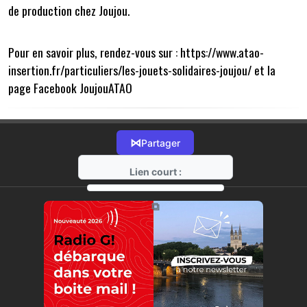
de production chez Joujou.
Pour en savoir plus, rendez-vous sur :
https://www.atao-
insertion.fr/particuliers/les-jouets-solidaires-joujou/
et la
page Facebook
JoujouATAO
⋈
Partager
Lien court :
https://radio-g.fr?15896
⧉