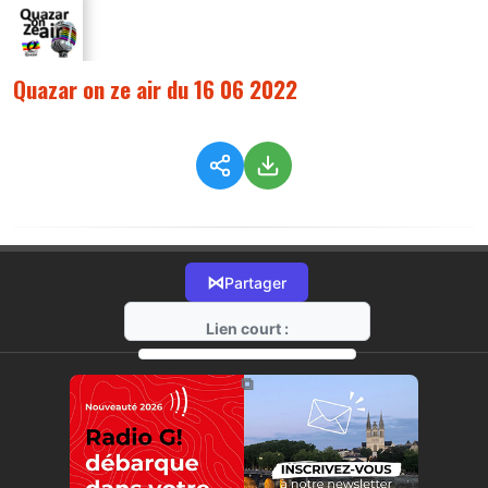
Quazar on ze air du 16 06 2022
⋈
Partager
Lien court :
https://radio-g.fr?8694
⧉